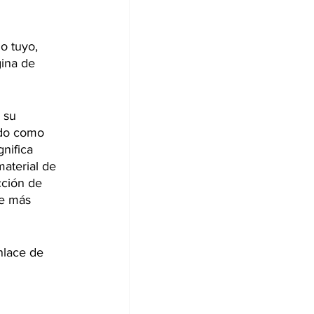
o tuyo, 
gina de 
 su 
ido como 
nifica 
material de 
cción de 
de más 
nlace de 