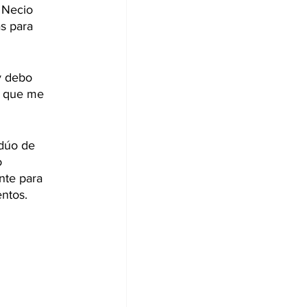
 Necio 
s para 
y debo 
o que me 
dúo de 
o 
nte para 
entos.