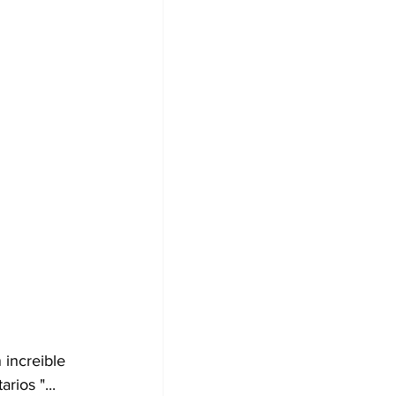
 increible 
ios "... 