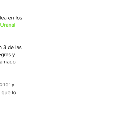
ea en los 
'Uranai 
 3 de las 
egras y 
llamado 
oner y 
 que lo 