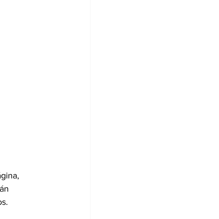
gina, 
án 
os.