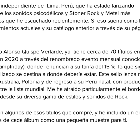
o independiente de  Lima, Perú, que ha estado lanzando 
 los sonidos psicodélicos y Stoner Rock y Metal más 
os que he escuchado recientemente. Si eso suena como l
mientos actuales y su catálogo anterior a través de su pá
o Alonso Quispe Verlarde, ya  tiene cerca de 70 títulos en
í en 2020 a través del renombrado evento mensual conoc
friday), donde renuncian a su tarifa del 15 %, lo que sig
lizado se destina a donde debería estar. Este sello lanza 
ustralia, Polonia y de regreso a su Perú natal, con produ
tre la lista mundial. Me ha atraído particularmente el bor
desde su diversa gama de estilos y sonidos de Rock.
n algunos de esos títulos que compré, y he incluido un e
ta de cada álbum como una pequeña muestra para ti.