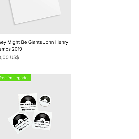
ey Might Be Giants John Henry
emos 2019
ecio
0,00 US$
Recién llegado