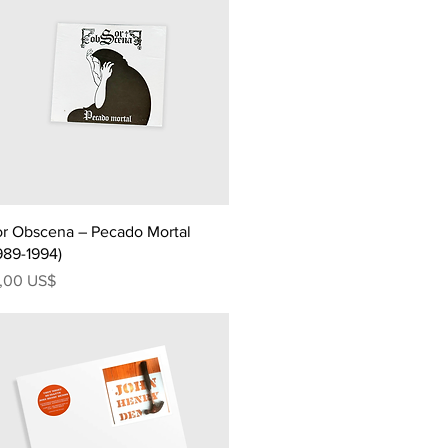
r Obscena ‎– Pecado Mortal
989-1994)
ecio
5,00 US$