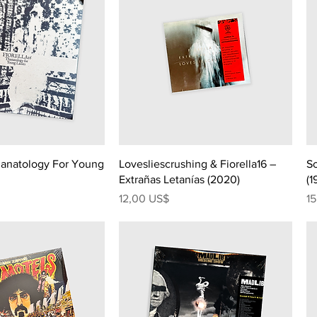
hanatology For Young
Lovesliescrushing & Fiorella16 –
So
Extrañas Letanías (2020)
(1
Precio
Pr
12,00 US$
1