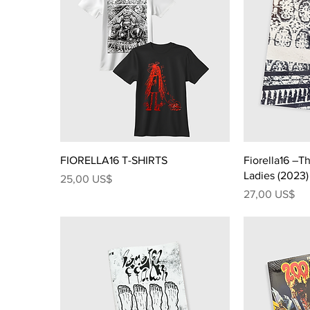
FIORELLA16 T-SHIRTS
Fiorella16 –T
Ladies (2023)
Precio
25,00 US$
Precio
27,00 US$