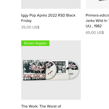
Iggy Pop Après 2022 RSD Black
Primera edició
Friday
Jerks Wild In
UU., 1982
Precio
35,00 US$
Precio
65,00 US$
Recién llegado
The Work: The Worst of