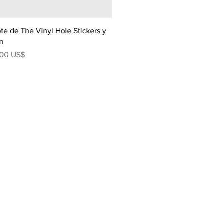
te de The Vinyl Hole Stickers y
n
ecio
,00 US$