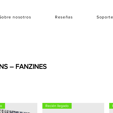
Sobre nosotros
Reseñas
Soport
INS – FANZINES
do
Recién llegado