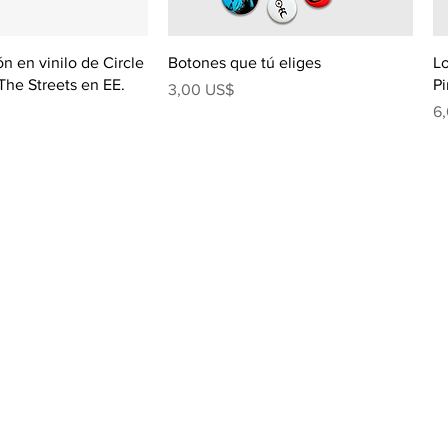
n en vinilo de Circle
Botones que tú eliges
Lo
 The Streets en EE.
Pi
Precio
3,00 US$
Pr
6