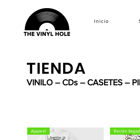
Inicio
TIENDA
VINILO – CDs – CASETES – P
Apparel
Recién llega