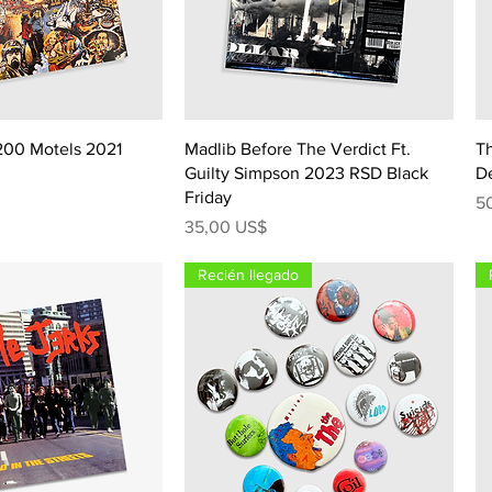
200 Motels 2021
Madlib Before The Verdict Ft.
Th
Guilty Simpson 2023 RSD Black
D
Friday
Pr
5
Precio
35,00 US$
Recién llegado