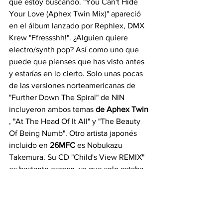
que estoy buscando. "You Can't Hide 
Your Love (Aphex Twin Mix)" apareció 
en el álbum lanzado por Rephlex, DMX 
Krew "Ffressshh!". ¿Alguien quiere 
electro/synth pop? Así como uno que 
puede que pienses que has visto antes 
y estarías en lo cierto. Solo unas pocas 
de las versiones norteamericanas de 
"Further Down The Spiral" de NIN 
incluyeron ambos temas 
de Aphex Twin
, "At The Head Of It All" y "The Beauty 
Of Being Numb". Otro artista japonés 
incluido en 
26MFC
 es Nobukazu 
Takemura. Su CD "Child's View REMIX" 
es bastante escaso, ya que solo estaba 
disponible en Japón o Alemania.