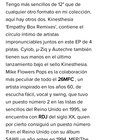
Tengo más sencillos de 12" que de 
cualquier otro formato en mi colección, 
aquí hay otros dos. Kinesthesia 
'Empathy Box Remixes', contiene el 
círculo íntimo de artistas 
impronunciables juntos en este EP de 4 
pistas. Cylob, µ-Ziq y Autechre también 
tienen sus manos en el último 
lanzamiento bajo el sello Kinesthesia. 
Mike Flowers Pops es la colaboración 
más peculiar de todo el 
26MFC
 , un 
artista inspirado en los años 60, de 
escucha fácil, vocal y swing, que tuvo 
un puesto número 2 en las listas de 
sencillos del Reino Unido en 1995, se 
encuentra con 
RDJ
 del siglo XX, quien 
por cierto consiguió un puesto número 
11 en el Reino Unido con su álbum 
SAWII un año antes en 1994. MFP/The 