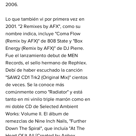
2006.
Lo que también vi por primera vez en 
2001. "2 Remixes by AFX", como su 
nombre indica, incluye "Coma Flow 
(Remix by AFX)" de 808 State y "Box 
Energy (Remix by AFX)" de DJ Pierre. 
Fue el lanzamiento debut de MEN 
Records, el sello hermano de Rephlex. 
Debí de haber escuchado la canción 
"SAW2 CD1 Trk2 (Original Mix)" cientos 
de veces. Se la conoce más 
comúnmente como "Radiator" y está 
tanto en mi vinilo triple marrón como en 
mi doble CD de Selected Ambient 
Works: Volume II. El álbum de 
remezclas de Nine Inch Nails, "Further 
Down The Spiral", que incluía "At The 
Heart Of It All [Created by Aphex 