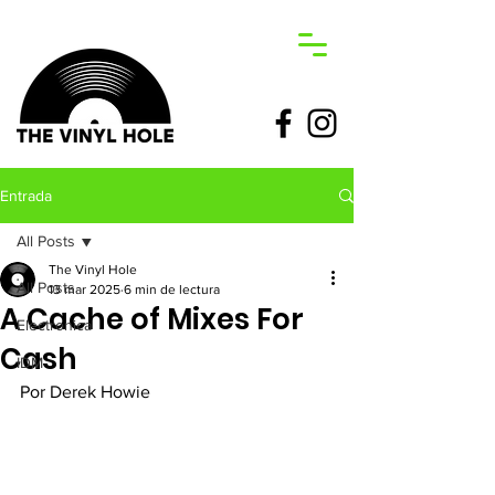
Entrada
All Posts
The Vinyl Hole
All Posts
13 mar 2025
6 min de lectura
A Cache of Mixes For
Electronica
Cash
IDM
Por Derek Howie