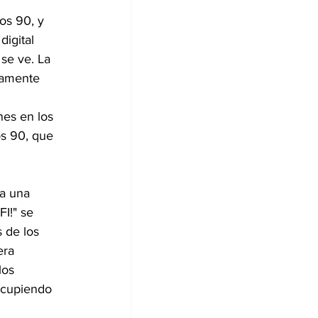
os 90, y 
igital 
se ve. La 
iamente 
 
nes en los 
s 90, que 
a una 
I!" se 
 de los 
era 
los 
scupiendo 