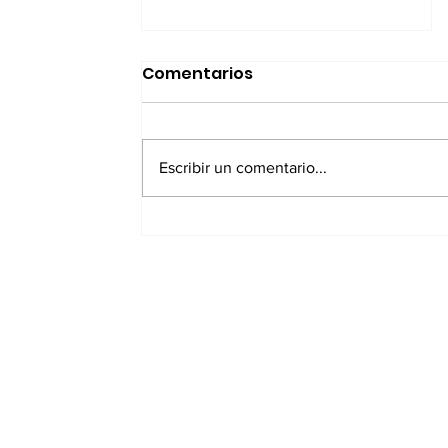
Comentarios
Escribir un comentario...
12 Años de la Escena
Pesada Peruana: Necio
Records