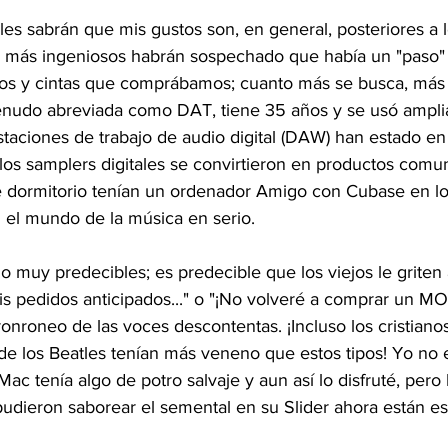
ales sabrán que mis gustos son, en general, posteriores a l
a más ingeniosos habrán sospechado que había un "paso" d
cos y cintas que comprábamos; cuanto más se busca, más 
 menudo abreviada como DAT, tiene 35 años y se usó ampl
taciones de trabajo de audio digital (DAW) han estado en
los samplers digitales se convirtieron en productos comu
de dormitorio tenían un ordenador Amigo con Cubase en lo
el mundo de la música en serio.
 muy predecibles; es predecible que los viejos le griten 
 pedidos anticipados..." o "¡No volveré a comprar un MOF
nroneo de las voces descontentas. ¡Incluso los cristianos
 los Beatles tenían más veneno que estos tipos! Yo no 
c tenía algo de potro salvaje y aun así lo disfruté, pero 
dieron saborear el semental en su Slider ahora están e