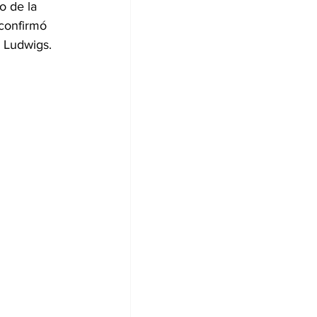
o de la 
confirmó 
l Ludwigs.