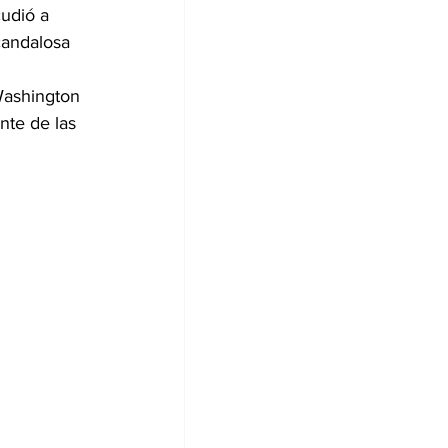
udió a 
candalosa 
Washington 
nte de las 