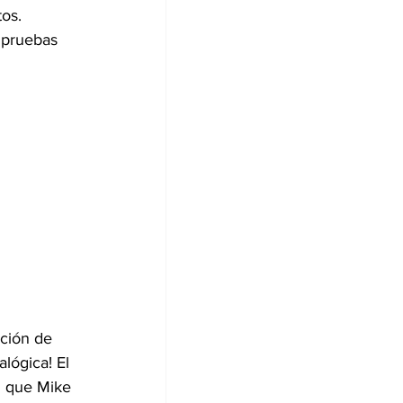
os. 
 pruebas 
ción de 
lógica! El 
el que Mike 