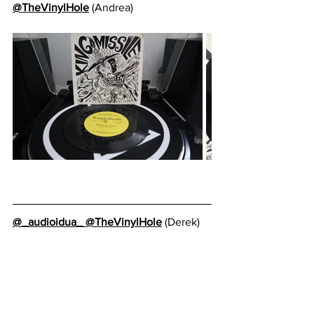
@TheVinylHole
 (Andrea)
@_audioidua_
@TheVinylHole
 (Derek)