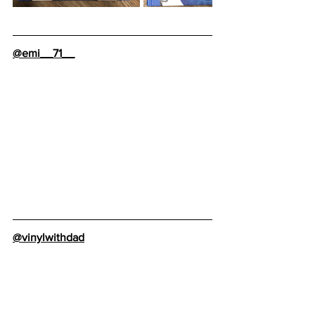
@emi__71__
@vinylwithdad