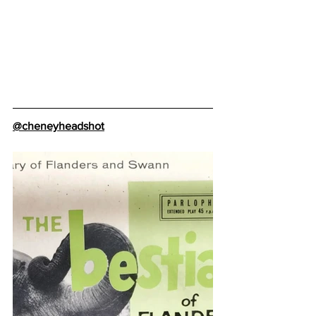
@cheneyheadshot