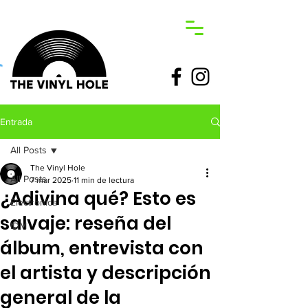
Entrada
All Posts
The Vinyl Hole
All Posts
7 mar 2025
11 min de lectura
¿Adivina qué? Esto es
Electronica
salvaje: reseña del
IDM
álbum, entrevista con
el artista y descripción
general de la